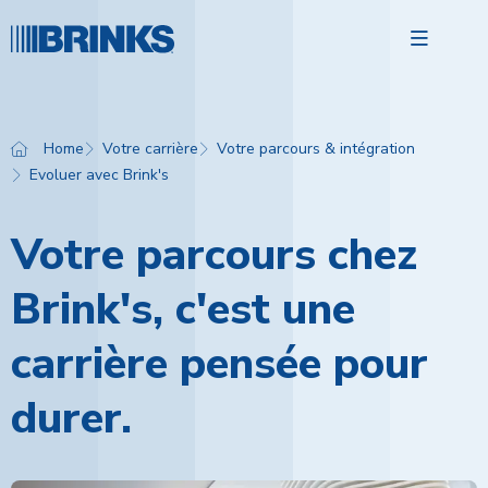
Open 
Home
Votre carrière
Votre parcours & intégration
Evoluer avec Brink's
Votre c
Votre f
Votre parcours chez
Brink's
Brink's, c'est une
Rejoig
carrière pensée pour
durer.
françai
Bri